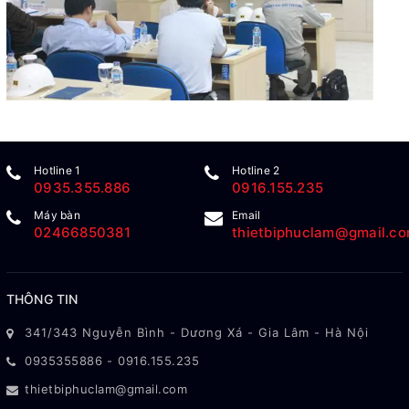
Hotline 1
Hotline 2
0935.355.886
0916.155.235
Máy bàn
Email
02466850381
thietbiphuclam@gmail.c
THÔNG TIN
341/343 Nguyễn Bình - Dương Xá - Gia Lâm - Hà Nội
0935355886
-
0916.155.235
thietbiphuclam@gmail.com