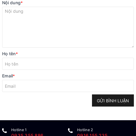
Nội dung
*
Họ tên
*
Email
*
GỬI BÌNH LUẬN
Hotline 1
Hotline 2
0935.355.886
0916.155.235