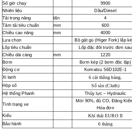
Số giờ chạy
9900
Nhiên liệu
Dầu/Diesel
Tải trọng nâng
tấn
4
Tâm tải tiêu chuẩn
mm
600
Chiều cao nâng
mm
4000
Lựa chọn
Bộ gật gù (Higer Fork) lắp k
Lốp tiêu chuẩn
Lốp đặc đôi trước đơn sau
Chiều dài càng
mm
1220
Bơm
Bơm kép (2 bơm độc lập)
Động cơ
Komatsu S6D102E-1
Xi lanh
6 cái thẳng hàng.
Hộp số
Số sàn (Cluth)
Hệ thống Phanh
Thủy lực – Hydraulic
Mới 90%, đủ CO, Đăng Kiể
Tình trạng xe
Hóa đơn
Kiểu
Khí thải EURO II
Bảo hành
6 tháng