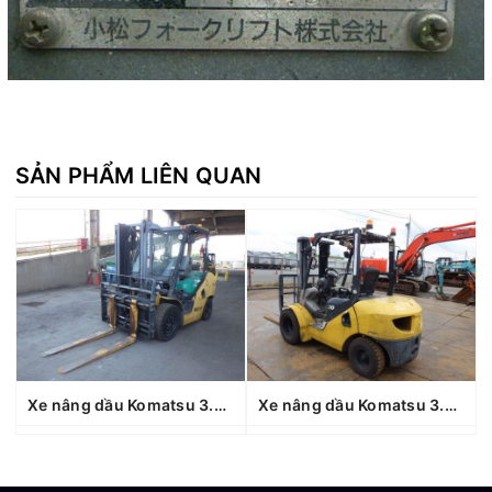
SẢN PHẨM LIÊN QUAN
Xe nâng dầu Komatsu 3.5 tấn FD35NT-10 (134549), sản xuất năm 2010
Xe nâng dầu Komatsu 3.0 tấn FD30T-16 (748631), sản xuất năm 2009