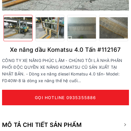
Xe nâng dầu Komatsu 4.0 Tấn #112167
CÔNG TY XE NÂNG PHÚC LÂM - CHÚNG TÔI LÀ NHÀ PHÂN
PHỐI ĐỘC QUYỀN XE NÂNG KOMATSU CŨ SẢN XUẤT TẠI
NHẬT BẢN. - Dòng xe nâng diesel Komatsu 4.0 tấn- Model:
FD40W-8 là dòng xe nâng thế hệ cuối...
GỌI HOTLINE 0935355886
MÔ TẢ CHI TIẾT SẢN PHẨM