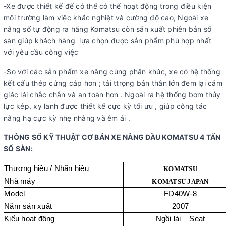
-Xe được thiết kế để có thể có thể hoạt động trong điều kiện
môi trường làm việc khắc nghiệt và cường độ cao, Ngoài xe
nâng số tự động ra hãng Komatsu còn sản xuất phiên bản số
sàn giúp khách hàng lựa chọn được sản phẩm phù hợp nhất
với yêu cầu công việc
-So với các sản phẩm xe nâng cùng phân khúc, xe có hệ thống
kết cấu thép cứng cáp hơn ; tải ttrọng bản thân lớn đem lại cảm
giác lái chắc chắn và an toàn hơn . Ngoài ra hệ thống bơm thủy
lực kép, xy lanh được thiết kế cực kỳ tối ưu , giúp công tác
nâng hạ cực kỳ nhẹ nhàng và êm ái .
THÔNG SỐ KỸ THUẬT CƠ BẢN XE NÂNG DẦU KOMATSU 4 TẤN
SỐ SÀN:
Thương hiệu / Nhãn hiệu
KOMATSU
Nhà máy
KOMATSU JAPAN
Model
FD40W-8
Năm sản xuất
2007
Kiểu hoạt động
Ngồi lái – Seat