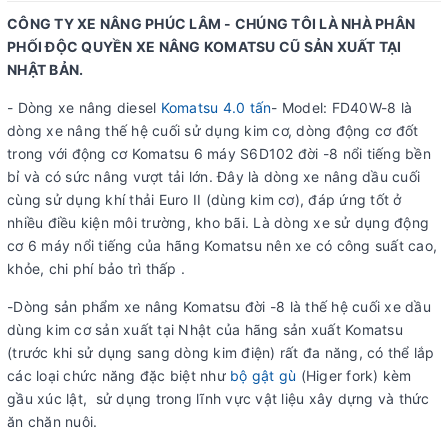
CÔNG TY XE NÂNG PHÚC LÂM - CHÚNG TÔI LÀ NHÀ PHÂN
PHỐI ĐỘC QUYỀN XE NÂNG KOMATSU CŨ SẢN XUẤT TẠI
NHẬT BẢN.
- Dòng xe nâng diesel
Komatsu 4.0 tấn
- Model: FD40W-8 là
dòng xe nâng thế hệ cuối sử dụng kim cơ, dòng động cơ đốt
trong với động cơ Komatsu 6 máy S6D102 đời -8 nổi tiếng bền
bỉ và có sức nâng vượt tải lớn. Đây là dòng xe nâng dầu cuối
cùng sử dụng khí thải Euro II (dùng kim cơ), đáp ứng tốt ở
nhiều điều kiện môi trường, kho bãi. Là dòng xe sử dụng động
cơ 6 máy nổi tiếng của hãng Komatsu nên xe có công suất cao,
khỏe, chi phí bảo trì thấp .
-Dòng sản phẩm xe nâng Komatsu đời -8 là thế hệ cuối xe dầu
dùng kim cơ sản xuất tại Nhật của hãng sản xuất Komatsu
(trước khi sử dụng sang dòng kim điện) rất đa năng, có thể lắp
các loại chức năng đặc biệt như
bộ gật gù
(Higer fork) kèm
gầu xúc lật, sử dụng trong lĩnh vực vật liệu xây dựng và thức
ăn chăn nuôi.