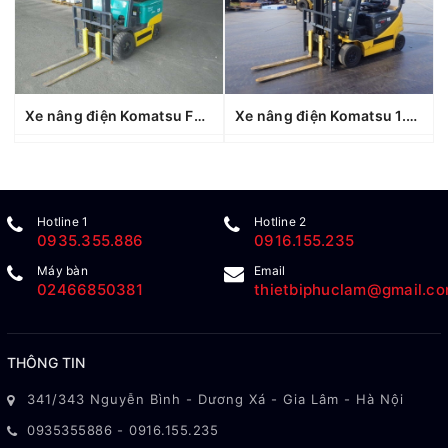
Xe nâng điện Komatsu FB15EX-11 (812073), sản xuất năm 2006
Xe nâng điện Komatsu 1.5 tấn FB15-12 (857067), sản xuất năm 2021
Hotline 1
Hotline 2
0935.355.886
0916.155.235
Máy bàn
Email
02466850381
thietbiphuclam@gmail.c
THÔNG TIN
341/343 Nguyễn Bình - Dương Xá - Gia Lâm - Hà Nội
0935355886
-
0916.155.235