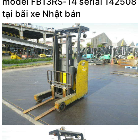
model FB13RS-14 serial 142508
tại bãi xe Nhật bản