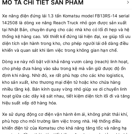
MÔ TẢ CHI TIẾT SẢN PHẨM
Xe nâng điện đứng lái 1.3 tấn Komatsu model FB13RS-14 serial
142508 là dòng xe nâng Reach Truck nhỏ gọn được sản xuất
tại Nhật Bản, chuyên dụng cho các nhà kho có lối đi hẹp và hệ
thống kệ hàng cao. Với thiết kế đứng lái hiện đại, xe giúp tối ưu
diện tích vận hành trong kho, cho phép người lái dễ dàng điều
khiển và quan sát khi làm việc trong không gian hạn chế.
Dòng xe này nổi bật với khả năng vươn càng (reach) linh hoạt,
cho phép đưa hàng vào sâu trong kệ mà vẫn giữ được độ ổn
định khi nâng. Nhờ đó, xe rất phù hợp cho các kho logistics,
kho sản xuất, kho thương mại điện tử hoặc kho chứa hàng
nhiều tầng kệ. Bán kính quay vòng nhỏ giúp xe di chuyển linh
hoạt giữa các dãy kệ sát nhau, tiết kiệm diện tích lối đi và tăng
hiệu suất xếp dỡ hàng hóa.
Xe sử dụng động cơ điện vận hành êm ái, không phát thải khí,
phù hợp cho môi trường làm việc trong nhà. Hệ thống điều
khiển điện tử của Komatsu cho khả năng tăng tốc và nâng hạ