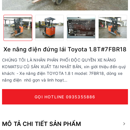
Xe nâng điện đứng lái Toyota 1.8T#7FBR18
CHÚNG TÔI LÀ NHÂN PHÂN PHỐI ĐỘC QUYỀN XE NÂNG
KOMATSU CŨ SẢN XUẤT TẠI NHẬT BẢN, xin giới thiệu đến quý
khách: - Xe nâng điện TOYOTA 1.8 t model: 7FBR18, dòng xe
nâng điện nhỏ gọn và linh hoạt...
GỌI HOTLINE 0935355886
MÔ TẢ CHI TIẾT SẢN PHẨM