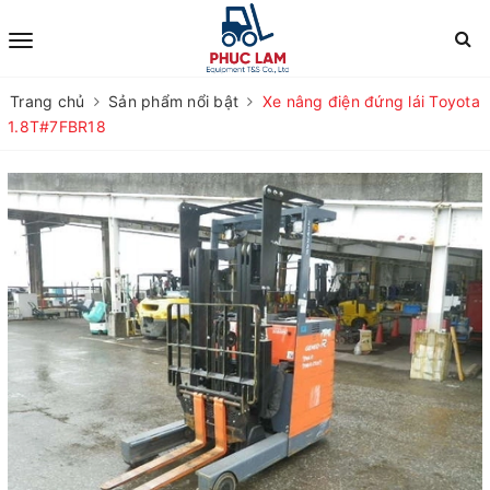
Trang chủ
Sản phẩm nổi bật
Xe nâng điện đứng lái Toyota
1.8T#7FBR18