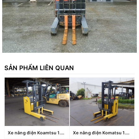
SẢN PHẨM LIÊN QUAN
Xe nâng điện Koamtsu 1.8 tấn FB18RL-15 (160693), sản xuất năm 2021
Xe nâng điện Komatsu 1.5 tấn Fb15RL-14 (1440370), sản xuất năm 2010