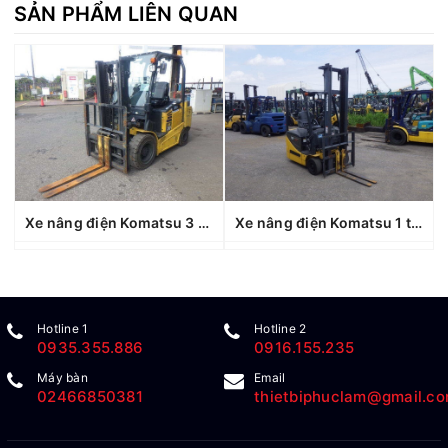
SẢN PHẨM LIÊN QUAN
Xe nâng điện Komatsu 3 tấn FE30-1 (307027), sản xuất năm 2019
Xe nâng điện Komatsu 1 tấn FB10M-12 (827635), sản xuất năm 2011
Hotline 1
Hotline 2
0935.355.886
0916.155.235
Máy bàn
Email
02466850381
thietbiphuclam@gmail.c