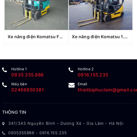
Xe nâng điện Komatsu FB15EX-11 (812073), sản xuất năm 2006
Xe nâng điện Komatsu 1.5 tấn FB15-12 (857067), sản xuất năm 2021
Hotline 1
Hotline 2
0935.355.886
0916.155.235
Máy bàn
Email
02466850381
thietbiphuclam@gmail.c
THÔNG TIN
341/343 Nguyễn Bình - Dương Xá - Gia Lâm - Hà Nội
0935355886
-
0916.155.235