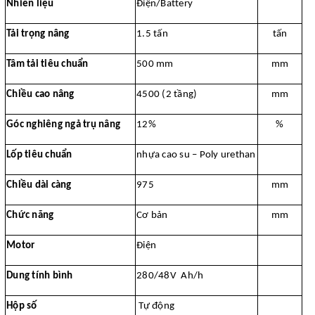
Nhiên liệu
Điện/Battery
Tải trọng nâng
1.5 tấn
tấn
Tâm tải tiêu chuẩn
500 mm
mm
Chiều cao nâng
4500 (2 tầng)
mm
Góc nghiêng ngả trụ nâng
12%
%
Lốp tiêu chuẩn
nhựa cao su – Poly urethan
Chiều dài càng
975
mm
Chức năng
Cơ bản
mm
Motor
Điện
Dung tính bình
280/48V Ah/h
Hộp số
Tự động