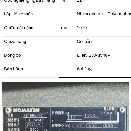
Góc nghiêng ngả trụ nâng
%
12
Lốp tiêu chuẩn
Nhựa cao su – Poly uretha
Chiều dài càng
mm
1070
Chức năng
Cơ bản
Động cơ
Điện/ 280Ah/48V
6 tháng
Bảo hành