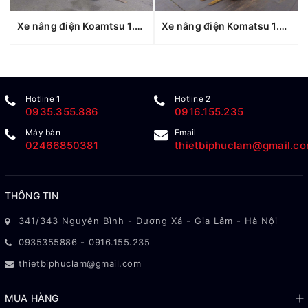
Xe nâng điện Koamtsu 1.8 tấn FB18RL-15 (160693), sản xuất năm 2021
Xe nâng điện Komatsu 1.5 tấn Fb15RL-14 (1440370), sản xuất năm 2010
Hotline 1
Hotline 2
0935.355.886
0916.155.235
Máy bàn
Email
02466850381
thietbiphuclam@gmail.c
THÔNG TIN
341/343 Nguyễn Bình - Dương Xá - Gia Lâm - Hà Nội
0935355886
-
0916.155.235
thietbiphuclam@gmail.com
MUA HÀNG