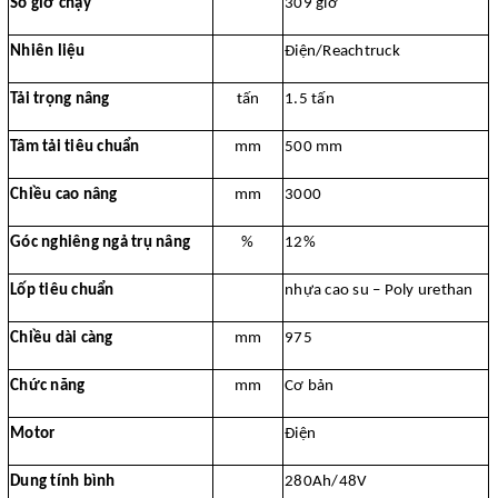
Số giờ chạy
309 giờ
Nhiên liệu
Điện/Reachtruck
Tải trọng nâng
tấn
1.5 tấn
Tâm tải tiêu chuẩn
mm
500 mm
Chiều cao nâng
mm
3000
Góc nghiêng ngả trụ nâng
%
12%
Lốp tiêu chuẩn
nhựa cao su – Poly urethan
Chiều dài càng
mm
975
Chức năng
mm
Cơ bản
Motor
Điện
Dung tính bình
280Ah/48V