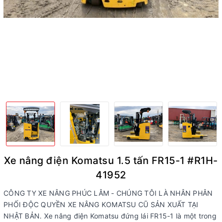
Xe nâng điện Komatsu 1.5 tấn FR15-1 #R1H-
41952
CÔNG TY XE NÂNG PHÚC LÂM - CHÚNG TÔI LÀ NHÂN PHÂN
PHỐI ĐỘC QUYỀN XE NÂNG KOMATSU CŨ SẢN XUẤT TẠI
NHẬT BẢN. Xe nâng điện Komatsu đứng lái FR15-1 là một trong