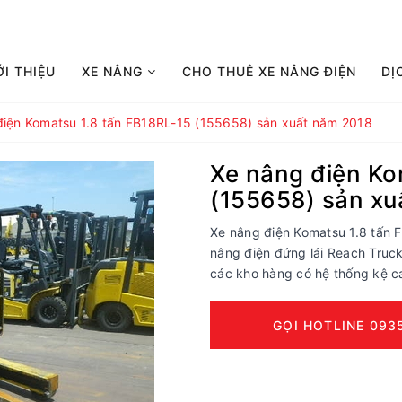
ỚI THIỆU
XE NÂNG
CHO THUÊ XE NÂNG ĐIỆN
DỊ
điện Komatsu 1.8 tấn FB18RL-15 (155658) sản xuất năm 2018
Xe nâng điện Ko
(155658) sản xu
Xe nâng điện Komatsu 1.8 tấn 
nâng điện đứng lái Reach Truc
các kho hàng có hệ thống kệ cao
GỌI HOTLINE 093