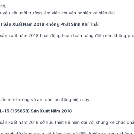
nh.
p yêu cầu môi trường làm việc chuyên nghiệp và hiện đại.
) Sản Xuất Năm 2018 Không Phát Sinh Khí Thải
ản xuất năm 2018 hoạt động hoàn toàn bằng điện nên không phát s
huẩn môi trường và an toàn lao động hiện nay.
RL-15 (155658) Sản Xuất Năm 2018
ản xuất năm 2018 sở hữu thiết kế hiện đại với khung xe chắc ch
ận hành dễ dàng quan sát hàng hóa và điều khiển xe trong không 