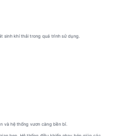
inh khí thải trong quá trình sử dụng.
ắn và hệ thống vươn càng bền bỉ.
gian hẹp. Hệ thống điều khiển nhạy bén giúp các