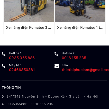
Xe nâng điện Komatsu 3 tấn FE30-1 (307027), sản xuất năm 2019
Xe nâng điện Komatsu 1 tấn FB10M-12 (827635), sản xuất năm 2011
Hotline 1
Hotline 2
0935.355.886
0916.155.235
Máy bàn
Email
02466850381
thietbiphuclam@gmail.c
THÔNG TIN
341/343 Nguyễn Bình - Dương Xá - Gia Lâm - Hà Nội
0935355886
-
0916.155.235