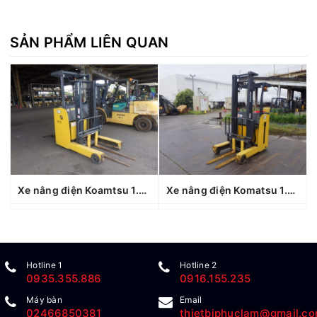
SẢN PHẨM LIÊN QUAN
Xe nâng điện Koamtsu 1.8 tấn FB18RL-15 (160693), sản xuất năm 2021
Xe nâng điện Komatsu 1.5 tấn Fb15RL-14 (1440370), sản xuất năm 2010
Hotline 1
Hotline 2
0935.355.886
0916.155.235
Máy bàn
Email
02466850381
thietbiphuclam@gmail.c