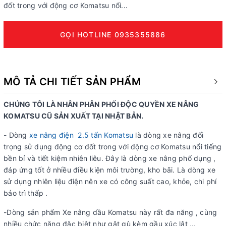
đốt trong với động cơ Komatsu nổi...
GỌI HOTLINE 0935355886
MÔ TẢ CHI TIẾT SẢN PHẨM
CHÚNG TÔI LÀ NHÂN PHÂN PHỐI ĐỘC QUYỀN XE NÂNG
KOMATSU CŨ SẢN XUẤT TẠI NHẬT BẢN.
- Dòng
xe nâng điện 2.5 tấn Komatsu
là dòng xe nâng đối
trọng sử dụng động cơ đốt trong với động cơ Komatsu nổi tiếng
bền bỉ và tiết kiệm nhiên liêu. Đây là dòng xe nâng phổ dụng ,
đáp ứng tốt ở nhiều điều kiện môi trường, kho bãi. Là dòng xe
sử dụng nhiên liệu điện nên xe có công suất cao, khỏe, chi phí
bảo trì thấp .
-Dòng sản phẩm Xe nâng dầu Komatsu này rất đa năng , cùng
nhiều chức năng đặc biệt như gật gù kèm gầu xúc lật …