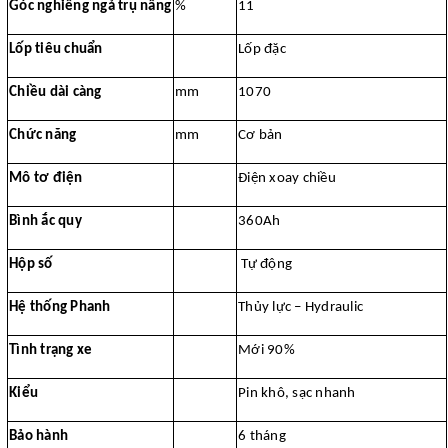
Góc nghiêng ngả trụ nâng
%
11
Lốp tiêu chuẩn
Lốp đặc
Chiều dài càng
mm
1070
Chức năng
mm
Cơ bản
Mô tơ điện
Điện xoay chiều
Bình ắc quy
360Ah
Hộp số
Tự động
Hệ thống Phanh
Thủy lực – Hydraulic
Tình trạng xe
Mới 90%
Kiểu
Pin khô, sạc nhanh
Bảo hành
6 tháng