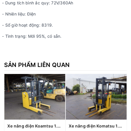
- Dung tích bình ắc quy: 72V/360Ah
- Nhiên liệu: Điện
- Số giờ hoạt động: 8319.
- Tình trạng: Mới 95%, có sẵn.
SẢN PHẨM LIÊN QUAN
Xe nâng điện Koamtsu 1.8 tấn FB18RL-15 (160693), sản xuất năm 2021
Xe nâng điện Komatsu 1.5 tấn Fb15RL-14 (1440370), sản xuất năm 2010