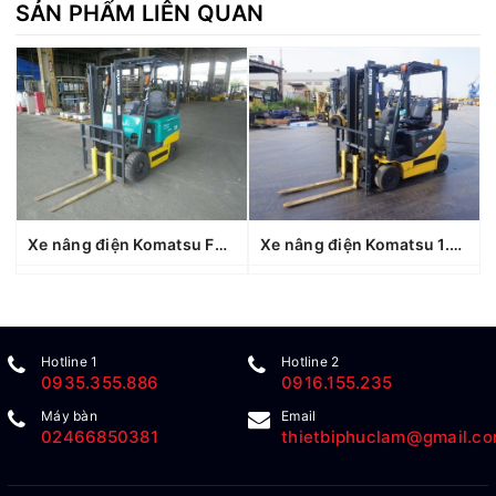
SẢN PHẨM LIÊN QUAN
Xe nâng điện Komatsu FB15EX-11 (812073), sản xuất năm 2006
Xe nâng điện Komatsu 1.5 tấn FB15-12 (857067), sản xuất năm 2021
Hotline 1
Hotline 2
0935.355.886
0916.155.235
Máy bàn
Email
02466850381
thietbiphuclam@gmail.c