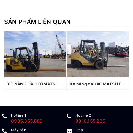
SẢN PHẨM LIÊN QUAN
XE NÂNG DẦU KOMATSU 4.0 TẤN FH40-2 #141153
Xe nâng dầu KOMATSU FD35AT-17 #310158
Hotline 1
Hotline 2
0935.355.886
0916.155.235
Máy bàn
Email