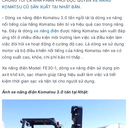
CHÚNG TÔI LÀ NHÀ PHÂN PHỐI ĐỘC QUYỀN
XE NÂNG
KOMATSU CŨ SẢN XUẤT TẠI NHẬT BẢN.
- Dòng xe nâng điện Komatsu 3.0 tấn ngồi lái là dòng xe nâng
nổi tiếng của hãng Komatsu bền bỉ và hiệu quả cao trong nâng
hạ. Đây là dòng
xe nâng điện
được hãng Komatsu sản xuất đáp
ứng tốt ở nhiều điều kiện môi trường làm việc và điều kiện làm
việc đòi hỏi xe hoạt động ở cường độ cao. Là dòng xe sử dụng
motor và bộ điều khiển nổi tiếng của hãng Komatsu nên xe có
công suất cao, khỏe, chi phí bảo trì thấp .
Xe nâng điện
Model: FE30-1, dòng xe nâng điện sử dụng pin
axit khô kín, sạc nhanh giúp tăng hiệu suất làm việc và tiết
kiệm thời gian sạc và tiện lợi cho người sử dụng.
Ảnh xe nâng điện Komatsu 3.0 tấn tại Nhật: