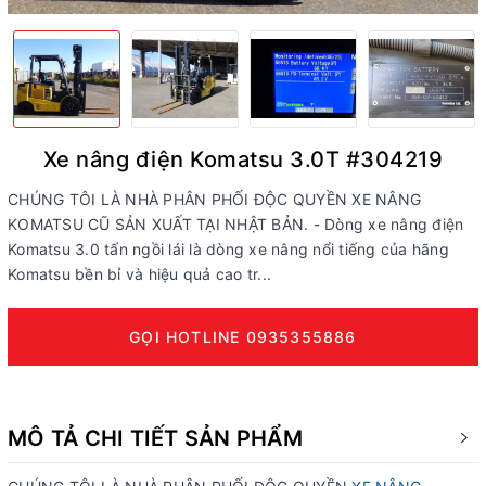
Xe nâng điện Komatsu 3.0T #304219
CHÚNG TÔI LÀ NHÀ PHÂN PHỐI ĐỘC QUYỀN XE NÂNG
KOMATSU CŨ SẢN XUẤT TẠI NHẬT BẢN. - Dòng xe nâng điện
Komatsu 3.0 tấn ngồi lái là dòng xe nâng nổi tiếng của hãng
Komatsu bền bỉ và hiệu quả cao tr...
GỌI HOTLINE 0935355886
MÔ TẢ CHI TIẾT SẢN PHẨM