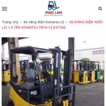
Trang chủ
Xe nâng điện Komatsu cũ
XE NÂNG ĐIỆN NGỒI
LÁI 1.4 TẤN KOMATSU FB14-12 831766