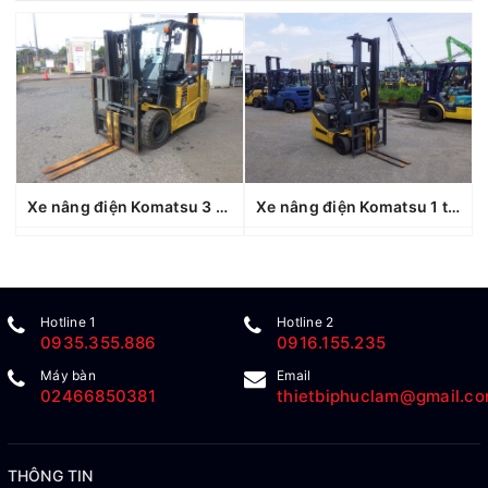
Xe nâng điện Komatsu 3 tấn FE30-1 (307027), sản xuất năm 2019
Xe nâng điện Komatsu 1 tấn FB10M-12 (827635), sản xuất năm 2011
Hotline 1
Hotline 2
0935.355.886
0916.155.235
Máy bàn
Email
02466850381
thietbiphuclam@gmail.c
THÔNG TIN