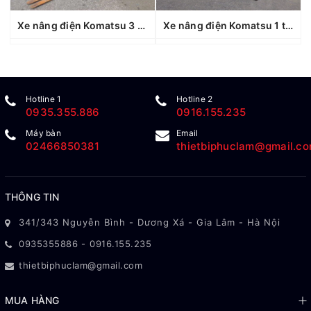
Xe nâng điện Komatsu 3 tấn FE30-1 (307027), sản xuất năm 2019
Xe nâng điện Komatsu 1 tấn FB10M-12 (827635), sản xuất năm 2011
Hotline 1
Hotline 2
0935.355.886
0916.155.235
Máy bàn
Email
02466850381
thietbiphuclam@gmail.c
THÔNG TIN
341/343 Nguyễn Bình - Dương Xá - Gia Lâm - Hà Nội
0935355886
-
0916.155.235
thietbiphuclam@gmail.com
MUA HÀNG