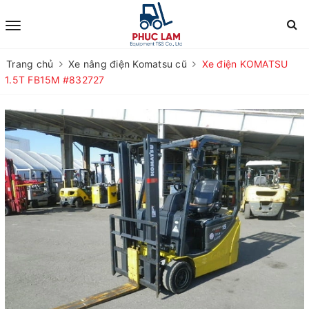
Trang chủ
Xe nâng điện Komatsu cũ
Xe điện KOMATSU
1.5T FB15M #832727