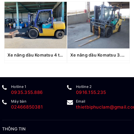
Xe nâng dầu Komatsu 4 tấn FD40T (102499), sản xuất năm 2000
Xe nâng dầu Komatsu 3.5 tấn FD35NT-10 (134549), sản xuất năm 2010
Hotline 1
Hotline 2
0935.355.886
0916.155.235
Máy bàn
Email
02466850381
thietbiphuclam@gmail.c
THÔNG TIN