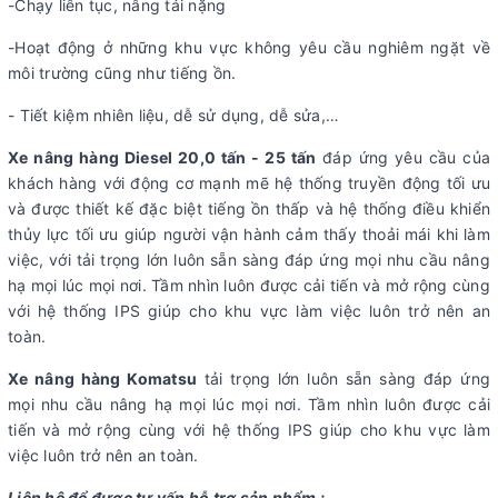
-Chạy liên tục, nâng tải nặng
-Hoạt động ở những khu vực không yêu cầu nghiêm ngặt về
môi trường cũng như tiếng ồn.
- Tiết kiệm nhiên liệu, dễ sử dụng, dễ sửa,…
Xe nâng hàng Diesel 20,0 tấn - 25 tấn
đáp ứng yêu cầu của
khách hàng với động cơ mạnh mẽ hệ thống truyền động tối ưu
và được thiết kế đặc biệt tiếng ồn thấp và hệ thống điều khiển
thủy lực tối ưu giúp người vận hành cảm thấy thoải mái khi làm
việc, với tải trọng lớn luôn sẵn sàng đáp ứng mọi nhu cầu nâng
hạ mọi lúc mọi nơi. Tầm nhìn luôn được cải tiến và mở rộng cùng
với hệ thống IPS giúp cho khu vực làm việc luôn trở nên an
toàn.
Xe nâng hàng Komatsu
tải trọng lớn luôn sẵn sàng đáp ứng
mọi nhu cầu nâng hạ mọi lúc mọi nơi. Tầm nhìn luôn được cải
tiến và mở rộng cùng với hệ thống IPS giúp cho khu vực làm
việc luôn trở nên an toàn.
Liên hệ để được tư vấn hỗ trợ sản phẩm :