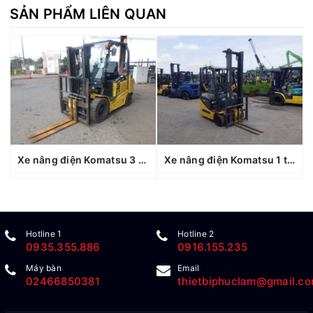
SẢN PHẨM LIÊN QUAN
Xe nâng điện Komatsu 3 tấn FE30-1 (307027), sản xuất năm 2019
Xe nâng điện Komatsu 1 tấn FB10M-12 (827635), sản xuất năm 2011
Hotline 1
Hotline 2
0935.355.886
0916.155.235
Máy bàn
Email
02466850381
thietbiphuclam@gmail.c