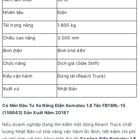
Nhiên liệu
Điện
Tải trọng nâng
1.800 kg
Chiều cao nâng
3.000 mm
Bình điện
Bình khô 48V
Chức năng
Dịch giá (Side Shift)
Kiểu vận hành
Đứng lái (Reach Truck)
Xuất xứ
Nhật Bản
Có Nên Đầu Tư Xe Nâng Điện Komatsu 1.8 Tấn FB18RL-15
(158643) Sản Xuất Năm 2018?
Nếu doanh nghiệp đang tìm kiếm một dòng Reach Truck chất
lượng Nhật Bản có khả năng vận hành ổn định, tiết kiệm chi phí
và phù hợp với kho hàng hiện đại thì
Xe nâng điện Komatsu 1.8