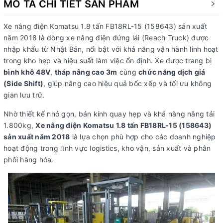
MÔ TẢ CHI TIẾT SẢN PHẨM
Xe nâng điện Komatsu 1.8 tấn FB18RL-15 (158643) sản xuất
năm 2018 là dòng xe nâng điện đứng lái (Reach Truck) được
nhập khẩu từ Nhật Bản, nổi bật với khả năng vận hành linh hoạt
trong kho hẹp và hiệu suất làm việc ổn định. Xe được trang bị
bình khô 48V
,
tháp nâng cao 3m
cùng
chức năng dịch giá
(Side Shift)
, giúp nâng cao hiệu quả bốc xếp và tối ưu không
gian lưu trữ.
Nhờ thiết kế nhỏ gọn, bán kính quay hẹp và khả năng nâng tải
1.800kg,
Xe nâng điện Komatsu 1.8 tấn FB18RL-15 (158643)
sản xuất năm 2018
là lựa chọn phù hợp cho các doanh nghiệp
hoạt động trong lĩnh vực logistics, kho vận, sản xuất và phân
phối hàng hóa.