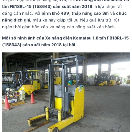
tấn FB18RL-15 (158643) sản xuất năm 2018
là lựa chọn rất
đáng cân nhắc. Với
bình khô 48V
,
tháp nâng cao 3m
và
chức
năng dịch giá
, mẫu xe này giúp tối ưu hiệu quả lưu trữ, rút
ngắn thời gian bốc xếp và nâng cao năng suất vận hành.
Một số hình ảnh của Xe nâng điện Komatsu 1.8 tấn FB18RL-15
(158643) sản xuất năm 2018 tại bãi.